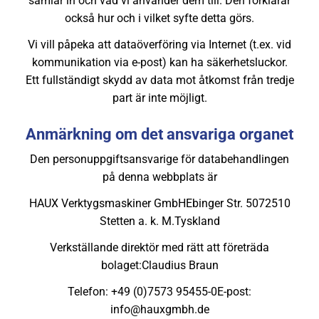
samlar in och vad vi använder dem till. Den förklarar
också hur och i vilket syfte detta görs.
Vi vill påpeka att dataöverföring via Internet (t.ex. vid
kommunikation via e-post) kan ha säkerhetsluckor.
Ett fullständigt skydd av data mot åtkomst från tredje
part är inte möjligt.
Anmärkning om det ansvariga organet
Den personuppgiftsansvarige för databehandlingen
på denna webbplats är
HAUX Verktygsmaskiner GmbH
Ebinger Str. 50
72510
Stetten a. k. M.
Tyskland
Verkställande direktör med rätt att företräda
bolaget:
Claudius Braun
Telefon: +49 (0)7573 95455-0
E-post:
info@hauxgmbh.de