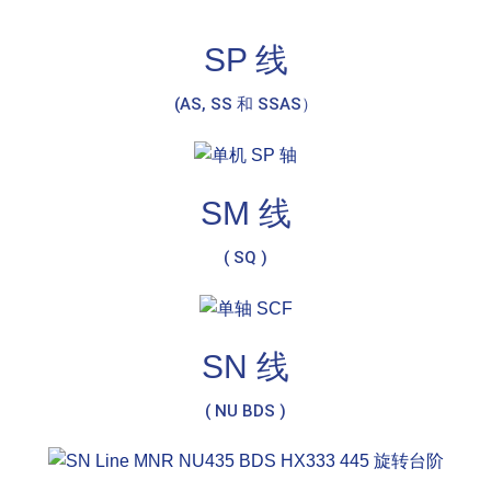
SP 线
(AS, SS 和 SSAS）
SM 线
( SQ )
SN 线
( NU BDS )