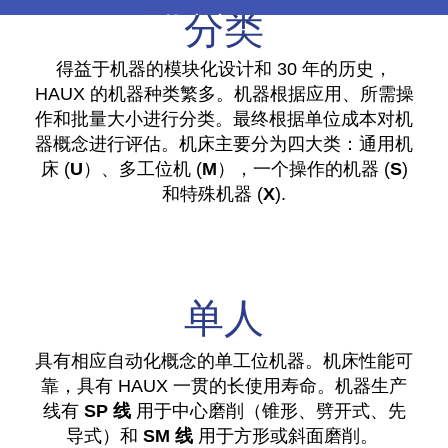
分类
万能磨床
得益于机器的模块化设计和 30 年的历史，
多条通用线路
高精度
专业
预算
HAUX 的机器种类繁多。机器根据应用、所需操
作和批量大小进行分类。最终根据单位成本对机
器概念进行评估。机床主要分为四大类：通用机
床 (
U
）、多工位机 (
M
），一个操作的机器 (
S
)
和特殊机器 (
X
).
单人
具有相应自动化概念的单工位机器。机床性能可
靠，具有 HAUX 一贯的长使用寿命。机器生产
线有
SP 线
用于中心磨削（锥形、劈开式、先
导式）和
SM 线
用于方形或斜面磨削。