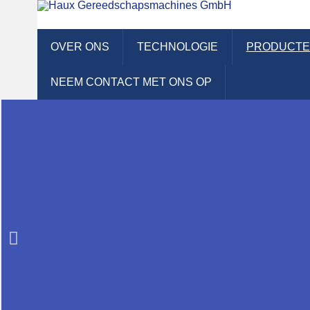
Hau
Hogesnelheidsgereedschapslijpmachines
OVER ONS
TECHNOLOGIE
PRODUCT
NEEM CONTACT MET ONS OP
PRODUCTEN