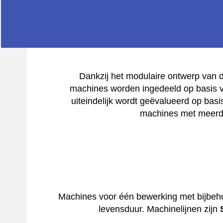
Universel
Dankzij het modulaire ontwerp van 
machines worden ingedeeld op basis va
slijpmachine
uiteindelijk wordt geëvalueerd op bas
machines met meerde
Meerdere universele lijne
Hoge precisi
Gespecialiseer
Budge
Machines voor één bewerking met bijbe
levensduur. Machinelijnen zijn