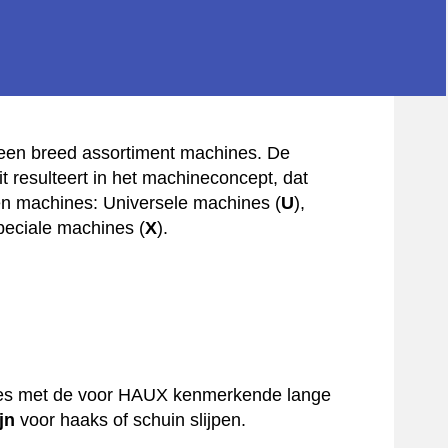
 een breed assortiment machines. De
 resulteert in het machineconcept, dat
eën machines: Universele machines (
U
),
peciale machines (
X
).
nes met de voor HAUX kenmerkende lange
jn
voor haaks of schuin slijpen.