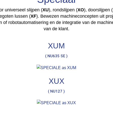
r universeel slijpen (
XU
), rondslijpen (
XO
), doorslijpen (
gegoten lussen (
XF
). Bewezen machineconcepten uit proj
 of robotautomatisering en de integratie van de machine 
van de klant.
XUM
( NU635 SE )
XUX
( NU127 )