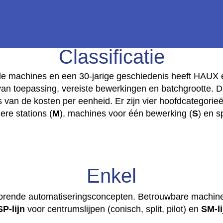
Classificatie
e
de machines en een 30-jarige geschiedenis heeft HAUX
n toepassing, vereiste bewerkingen en batchgrootte. Dit
s
is van de kosten per eenheid. Er zijn vier hoofdcategori
re stations (
M
), machines voor één bewerking (
S
) en s
n
e
d
t
Enkel
horende automatiseringsconcepten. Betrouwbare machi
SP-lijn
voor centrumslijpen (conisch, split, pilot) en
SM-li