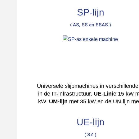
SP-lijn
( AS, SS en SSAS )
Universele slijpmachines in verschillend
in de IT-infrastructuur.
UE-Lini
e 15 kW me
kW.
UM-lijn
met 35 kW en de UN-lijn met
UE-lijn
( SZ )