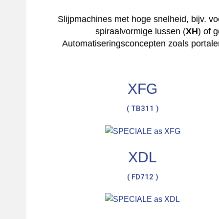
Slijpmachines met hoge snelheid, bijv. voo
spiraalvormige lussen (
XH
) of 
Automatiseringsconcepten zoals portalen
XFG
( TB311 )
XDL
( FD712 )