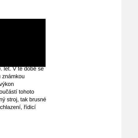
é na koncepci
y uvedeny do
 let. V té době se
u známkou
 výkon
oučástí tohoto
ý stroj, tak brusné
hlazení, řídicí