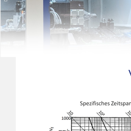
Brusky
HAUX
Vysoký výkon
Vysoká rychlost
Vysoký objem