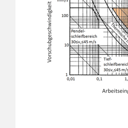
Brusky na
nástroje a
další