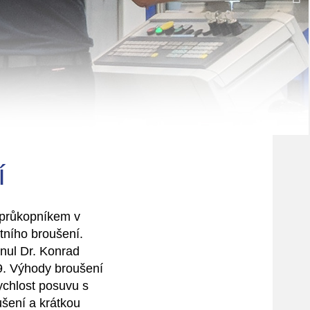
í
průkopníkem v
tního broušení.
nul Dr. Konrad
9. Výhody broušení
chlost posuvu s
ušení a krátkou