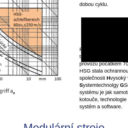
dobou cyklu.
První stroje založen
technologie HSG byl
provozu počátkem 70.
HSG stala ochranno
společnosti
H
vysoký
S
ystemtechnolgy
G
S
systému je jak samotn
kotouče, technologie c
systém a software.
Modulární stroje