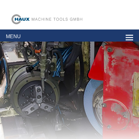
Haux Machine
Vysokorychlostní brusky na nástroje
Tools GmbH
MENU
RETROFIT