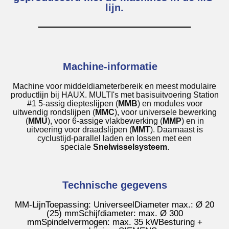
lijn.
Machine-informatie
Machine voor middeldiameterbereik en meest modulaire
productlijn bij HAUX. MULTI's met basisuitvoering Station
#1 5-assig diepteslijpen (
MMB
) en modules voor
uitwendig rondslijpen (
MMC
), voor universele bewerking
(
MMU
), voor 6-assige vlakbewerking (
MMP
) en in
uitvoering voor draadslijpen (
MMT
). Daarnaast is
cyclustijd-parallel laden en lossen met een
speciale
Snelwisselsysteem
.
Technische gegevens
MM-Lijn
Toepassing: Universeel
Diameter max.: Ø 20
(25) mm
Schijfdiameter: max. Ø 300
mm
Spindelvermogen: max. 35 kW
Besturing +