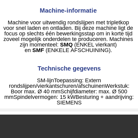
Machine-informatie
Machine voor uitwendig rondslijpen met tripletkop
voor snel laden en ontladen. Bij deze machine ligt de
focus op slechts één bewerkingsstap om in korte tijd
zoveel mogelijk onderdelen te produceren. Machines
zijn momenteel:
SMQ
(ENKEL vierkant)
en
SMF
(ENKELE AFSCHUINING).
Technische gegevens
SM-lijn
Toepassing: Extern
rondslijpen/vierkantschuren/afschuinen
Werkstuk:
Boor max. Ø 40 mm
Schijfdiameter: max. Ø 500
mm
Spindelvermogen: 15 kW
Besturing + aandrijving:
SIEMENS