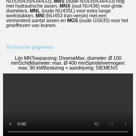
NU535/435/434/433),
MNS
(oude NS435/434/433) nog
met hydraulische assen,
MNX
(oud NU436) voor grote
diameters,
MNL
(oude NU435L) voor extra lange
werkstukken,
MNI
(NU453 Iran-versie) met een
verminderd aantal assen en
MGS
(oude GS635) voor het
groeffrezen van kranen.
Technische gegevens
Lijn MN
Toepassing: Diverse
Max. diameter: Ø 100
mm
Schijfdiameter: max. Ø 400 mm
Spindelvermogen:
max. 90 kW
Besturing + aandrijving: SIEMENS