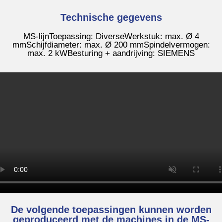
Technische gegevens
MS-lijn
Toepassing: Diverse
Werkstuk: max. Ø 4
mm
Schijfdiameter: max. Ø 200 mm
Spindelvermogen:
max. 2 kW
Besturing + aandrijving: SIEMENS
De volgende toepassingen kunnen worden
geproduceerd met de machines in de MS-