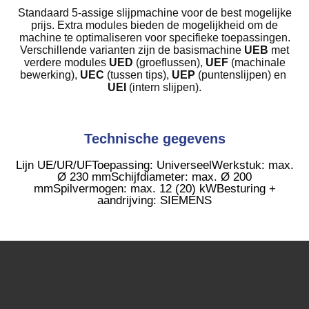
Standaard 5-assige slijpmachine voor de best mogelijke
prijs. Extra modules bieden de mogelijkheid om de
machine te optimaliseren voor specifieke toepassingen.
Verschillende varianten zijn de basismachine
UEB
met
verdere modules
UED
(groeflussen),
UEF
(machinale
bewerking),
UEC
(tussen tips),
UEP
(puntenslijpen) en
UEI
(intern slijpen).
Technische gegevens
Lijn UE/UR/UF
Toepassing: Universeel
Werkstuk: max.
Ø 230 mm
Schijfdiameter: max. Ø 200
mm
Spilvermogen: max. 12 (20) kW
Besturing +
aandrijving: SIEMENS