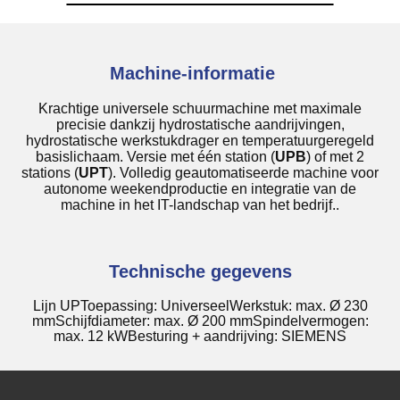
Machine-informatie
Krachtige universele schuurmachine met maximale
precisie dankzij hydrostatische aandrijvingen,
hydrostatische werkstukdrager en temperatuurgeregeld
basislichaam. Versie met één station (
UPB
) of met 2
stations (
UPT
). Volledig geautomatiseerde machine voor
autonome weekendproductie en integratie van de
machine in het IT-landschap van het bedrijf.
.
Technische gegevens
Lijn UP
Toepassing: Universeel
Werkstuk: max. Ø 230
mm
Schijfdiameter: max. Ø 200 mm
Spindelvermogen:
max. 12 kW
Besturing + aandrijving: SIEMENS