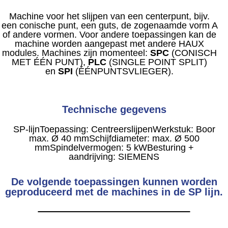
Machine voor het slijpen van een centerpunt, bijv.
een conische punt, een guts, de zogenaamde vorm A
of andere vormen. Voor andere toepassingen kan de
machine worden aangepast met andere HAUX
modules. Machines zijn momenteel:
SPC
(CONISCH
MET ÉÉN PUNT),
PLC
(SINGLE POINT SPLIT)
en
SPI
(ÉÉNPUNTSVLIEGER).
Technische gegevens
SP-lijn
Toepassing: Centreerslijpen
Werkstuk: Boor
max. Ø 40 mm
Schijfdiameter: max. Ø 500
mm
Spindelvermogen: 5 kW
Besturing +
aandrijving: SIEMENS
De volgende toepassingen kunnen worden
geproduceerd met de machines in de SP lijn.