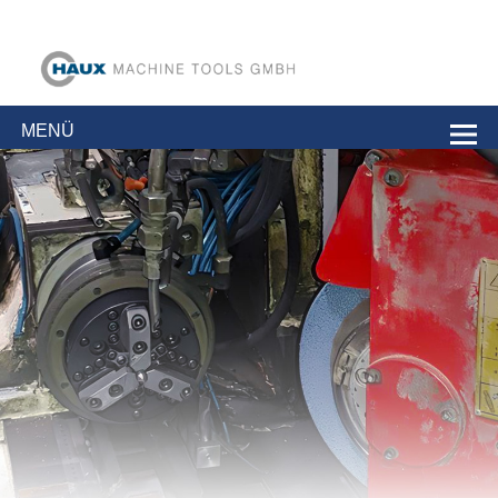
Haux Machine
High speed tool grinding machines
Tools GmbH
MENÜ
RETROFIT