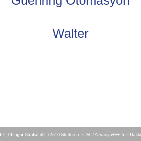
Guehring Otomasyon
Walter
, Ebinger Straße 50, 72510 Stetten a. k. M. / Almanya+++ Telif Hakk