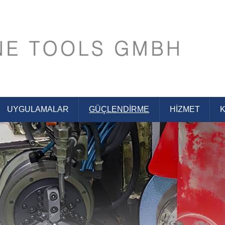
s GmbH
UYGULAMALAR
GÜÇLENDIRME
HIZMET