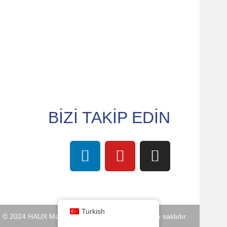
BİZİ TAKİP EDİN
Turkish
ı © 2024 HAUX Machine Tools GmbH. Tüm hakları saklıdır.